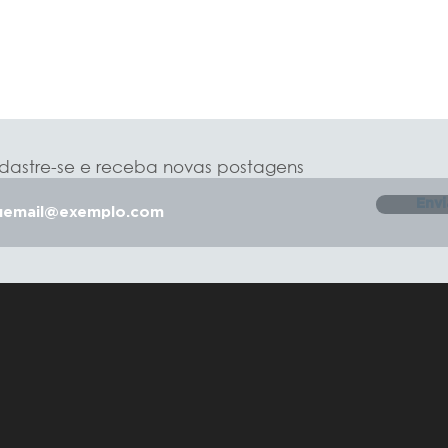
nsulta
Sobre nós
Nossos Especialistas
Academia
C
astre-se e receba novas postagens
Envi